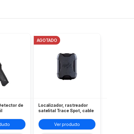
AGOTADO
Detector de
Localizador, rastreador
il
satelital Trace Spot, cable
de alimentación y servicio
de rastreo anual
ducto
Ver producto