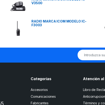
V3500
RADIO MARCA ICOM MODELO IC-
F3003
Categorías
Atención al 
Accesorios
Libro de Recl
Comunicaciones
Anticorrupcio
55
Fabricantes
Términos y co