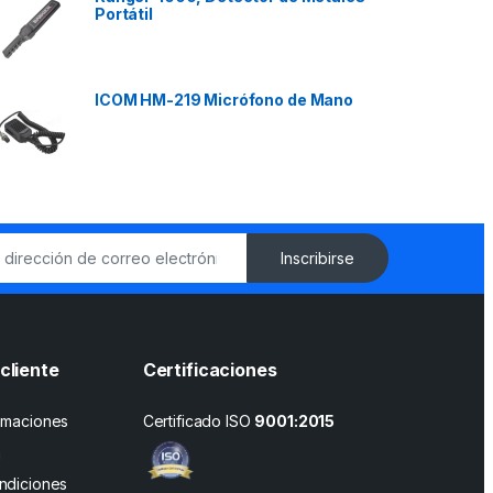
Portátil
ICOM HM-219 Micrófono de Mano
Inscribirse
cliente
Certificaciones
amaciones
Certificado ISO
9001:2015
n
ndiciones