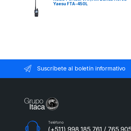
Yaesu FTA-450L
Suscríbete al boletín informativo
Teléfono
(+511) 998 185 761 / 765 90