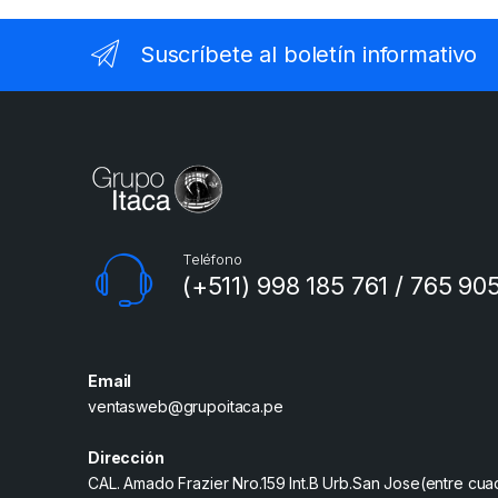
Suscríbete al boletín informativo
Teléfono
(+511) 998 185 761 / 765 90
Email
ventasweb@grupoitaca.pe
Dirección
CAL. Amado Frazier Nro.159 Int.B Urb.San Jose(entre cua