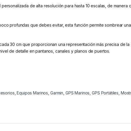
 personalizada de alta resolución para hasta 10 escalas, de manera 
poco profundas que debes evitar, esta función permite sombrear una 
 cada 30 cm que proporcionan una representación más precisa de la e
ivel de detalle en pantanos, canales y planos de puertos.
esorios
,
Equipos Marinos
,
Garmin
,
GPS Marinos
,
GPS Portátiles
,
Mostr