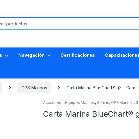
s
Navegación
Certificaciones
Capacitacione
GPS Marinos
Carta Marina BlueChart® g3 – Garmi
Accesorios
,
Equipos Marinos
,
Garmin
,
GPS Marinos
,
G
Carta Marina BlueChart® 