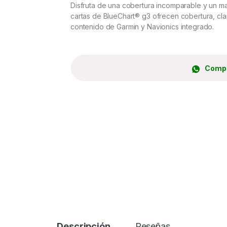
Disfruta de una cobertura incomparable y un mag
cartas de BlueChart® g3 ofrecen cobertura, clar
contenido de Garmin y Navionics integrado.
Compr
Descripción
Reseñas