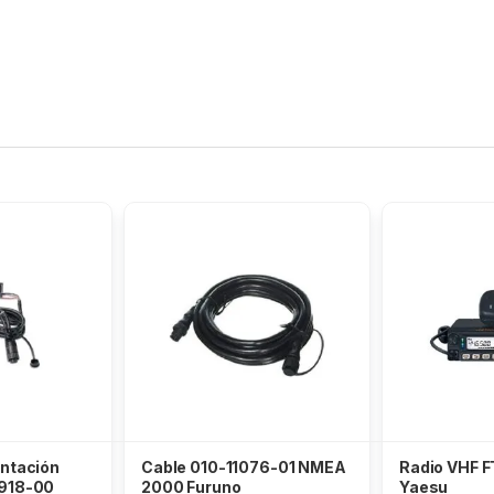
entación
Cable 010-11076-01 NMEA
Radio VHF 
0918-00
2000 Furuno
Yaesu