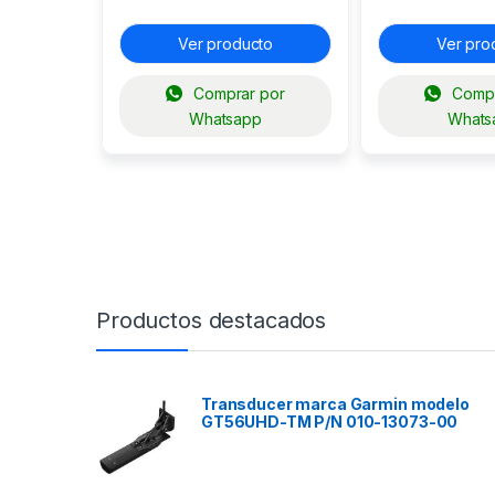
SERIE 400S / 
Ver producto
Ver pro
Comprar por
Compr
Whatsapp
Whats
Productos destacados
Transducer marca Garmin modelo
GT56UHD-TM P/N 010-13073-00