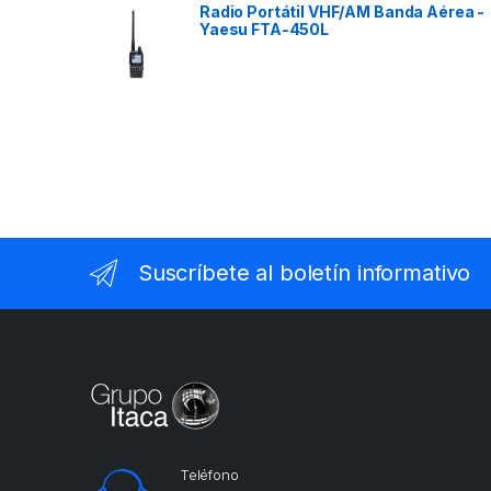
Radio Portátil VHF/AM Banda Aérea -
Yaesu FTA-450L
Suscríbete al boletín informativo
Teléfono