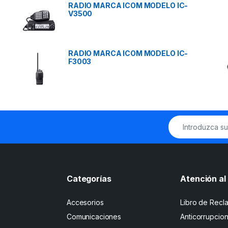
RADIO MARCA ICOM MODELO IC-
V3500
RADIO MARCA ICOM MODELO IC-
F3003
Categorías
Atención al 
Accesorios
Libro de Recl
Comunicaciones
Anticorrupcio