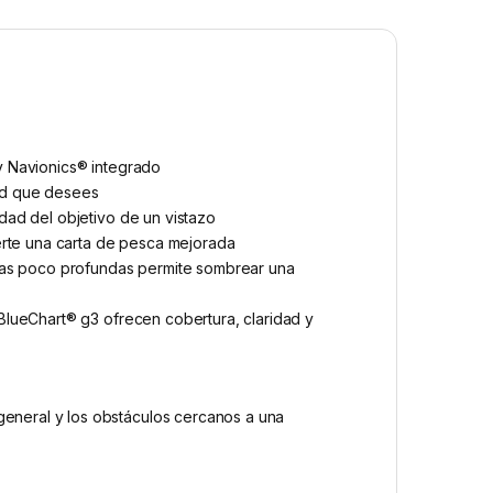
 y Navionics® integrado
dad que desees
idad del objetivo de un vistazo
erte una carta de pesca mejorada
uas poco profundas permite sombrear una
 BlueChart® g3 ofrecen cobertura, claridad y
general y los obstáculos cercanos a una