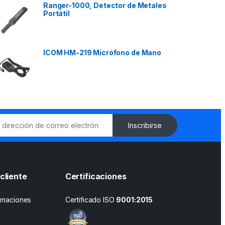
Ranger-1000, Detector de Metales
Portátil
ICOM HM-219 Micrófono de Mano
Inscribirse
cliente
Certificaciones
amaciones
Certificado ISO
9001:2015
n