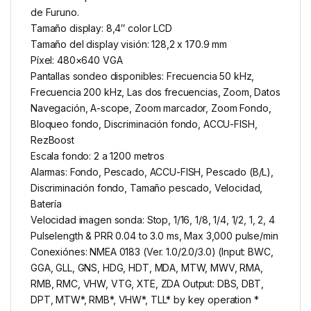
de Furuno.
Tamaño display: 8,4″ color LCD
Tamaño del display visión: 128,2 x 170.9 mm
Píxel: 480×640 VGA
Pantallas sondeo disponibles: Frecuencia 50 kHz,
Frecuencia 200 kHz, Las dos frecuencias, Zoom, Datos
Navegación, A-scope, Zoom marcador, Zoom Fondo,
Bloqueo fondo, Discriminación fondo, ACCU-FISH,
RezBoost
Escala fondo: 2 a 1200 metros
Alarmas: Fondo, Pescado, ACCU-FISH, Pescado (B/L),
Discriminación fondo, Tamaño pescado, Velocidad,
Batería
Velocidad imagen sonda: Stop, 1/16, 1/8, 1/4, 1/2, 1, 2, 4
Pulselength & PRR 0.04 to 3.0 ms, Max 3,000 pulse/min
Conexiónes: NMEA 0183 (Ver. 1.0/2.0/3.0) (Input: BWC,
GGA, GLL, GNS, HDG, HDT, MDA, MTW, MWV, RMA,
RMB, RMC, VHW, VTG, XTE, ZDA Output: DBS, DBT,
DPT, MTW*, RMB*, VHW*, TLL* by key operation *