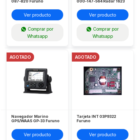
087-820 Furuno
000-147-564 Radar 1623
Furuno
Ver producto
Ver producto
Comprar por
Comprar por
Whatsapp
Whatsapp
AGOTADO
AGOTADO
Navegador Marino
Tarjeta INT 03P9322
GPS/WAAS GP-33 Furuno
Furuno
Ver producto
Ver producto