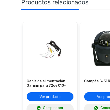
Productos relacionados
Cable de alimentación
Compás B-51 R
Garmin para 72cv 010-
12445-00
Ver producto
Ver pro
Comprar por
Compr