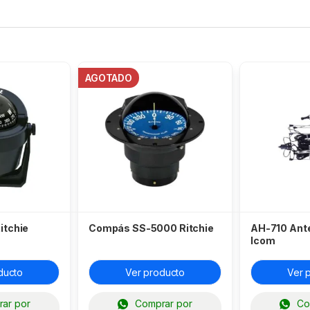
AGOTADO
itchie
Compás SS-5000 Ritchie
AH-710 Ant
Icom
ducto
Ver producto
Ver 
ar por
Comprar por
Co