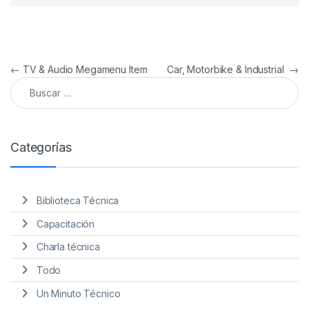
Navegación de entradas
←
TV & Audio Megamenu Item
Car, Motorbike & Industrial
→
Buscar:
Categorías
Biblioteca Técnica
Capacitación
Charla técnica
Todo
Un Minuto Técnico