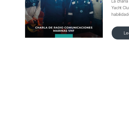
La charl
Yacht Clu
habilida
Le