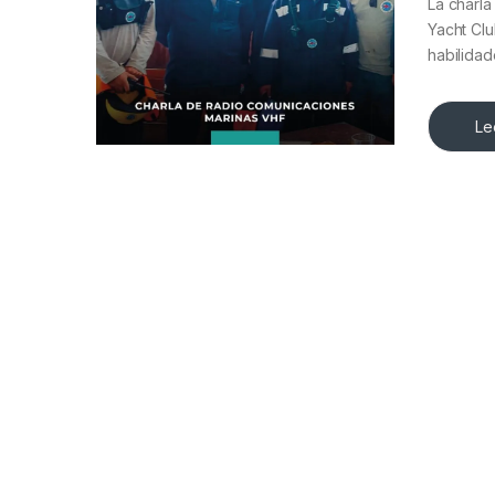
La charl
Yacht Clu
habilida
Le