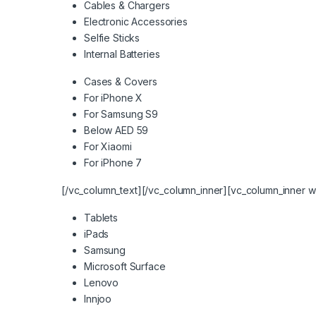
Cables & Chargers
Electronic Accessories
Selfie Sticks
Internal Batteries
Cases & Covers
For iPhone X
For Samsung S9
Below AED 59
For Xiaomi
For iPhone 7
[/vc_column_text][/vc_column_inner][vc_column_inner w
Tablets
iPads
Samsung
Microsoft Surface
Lenovo
Innjoo