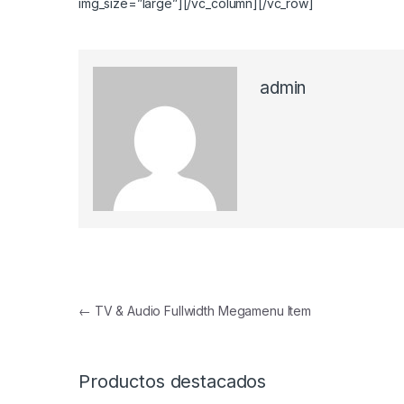
img_size=”large”][/vc_column][/vc_row]
admin
Navegación de entradas
←
TV & Audio Fullwidth Megamenu Item
Productos destacados