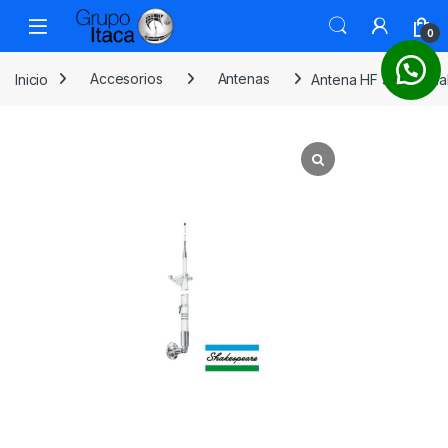
0
Inicio
Accesorios
Antenas
Antena HF 390 – Sh