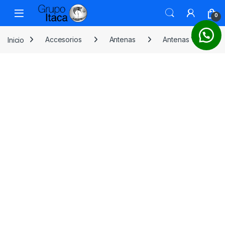
0
Inicio
Accesorios
Antenas
Antenas VHF y HF