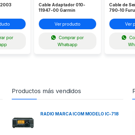
-2003
Cable Adaptador 010-
Cable de Se
11947-00 Garmin
790-10 Fur
ducto
Ver producto
Ver 
ar por
Comprar por
Co
app
Whatsapp
Wh
Productos más vendidos
RADIO MARCA ICOM MODELO IC-718