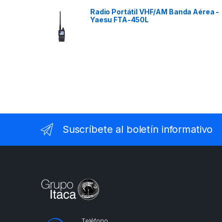
Radio Portátil VHF/AM Banda Aérea -
Yaesu FTA-450L
Suscríbete al boletín informativo
Teléfono