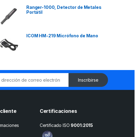
Ranger-1000, Detector de Metales
Portátil
ICOM HM-219 Micrófono de Mano
Inscribirse
cliente
Certificaciones
amaciones
Certificado ISO
9001:2015
n