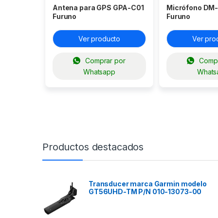
Antena para GPS GPA-C01
Micrófono DM
Furuno
Furuno
Ver producto
Ver pro
Comprar por
Compr
Whatsapp
Whats
Productos destacados
Transducer marca Garmin modelo
GT56UHD-TM P/N 010-13073-00