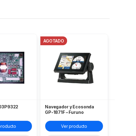
AGOTADO
 03P9322
Navegador y Ecosonda
GP-1871F – Furuno
producto
Ver producto