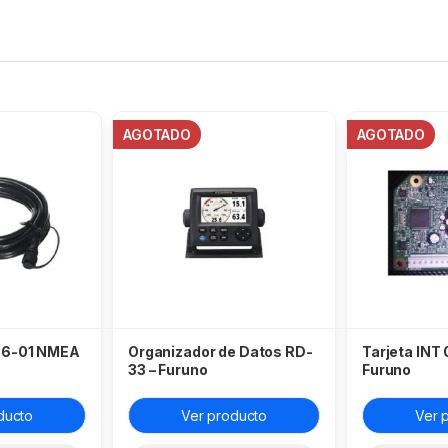
AGOTADO
AGOTADO
76-01 NMEA
Organizador de Datos RD-
Tarjeta INT
33 – Furuno
Furuno
ducto
Ver producto
Ver 