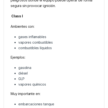
peligrosos donde el equipo puede operar de forma
segura sin provocar ignición.
Class I
Ambientes con:
gases inflamables
vapores combustibles
combustibles líquidos
Ejemplos:
gasolina
diésel
GLP
vapores químicos
Muy importante en:
embarcaciones tanque