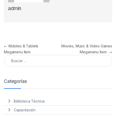
admin
Navegación de entradas
←
Mobiles & Tablets
Movies, Music & Video Games
Megamenu Item
Megamenu Item
→
Buscar:
Categorías
Biblioteca Técnica
Capacitación