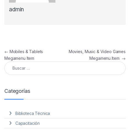
admin
Navegación de entradas
←
Mobiles & Tablets
Movies, Music & Video Games
Megamenu Item
Megamenu Item
→
Buscar:
Categorías
Biblioteca Técnica
Capacitación