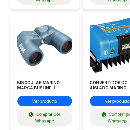
BINOCULAR MARINO
CONVERTIDOR DC
MARCA BUSHNELL
AISLADO MARINO
MODELO H2O
VICTRON ORION M
12/12-30A
Ver producto
Ver producto
Comprar por
Comprar p
Whatsapp
Whatsapp