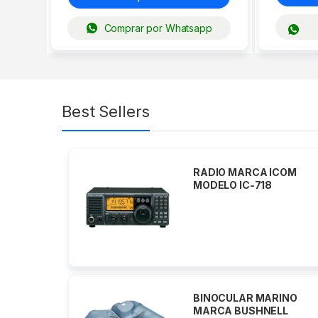
Comprar por Whatsapp
Best Sellers
ICOM
TRANSDUCER DE
003
BRONCE CON SENSOR
DE TEMPERATURA
MARCA ONWA MODELO
NMM40-50/200T
DC-DC
RADIO MOVIL / BASE
A
VHF MARINO MARCA