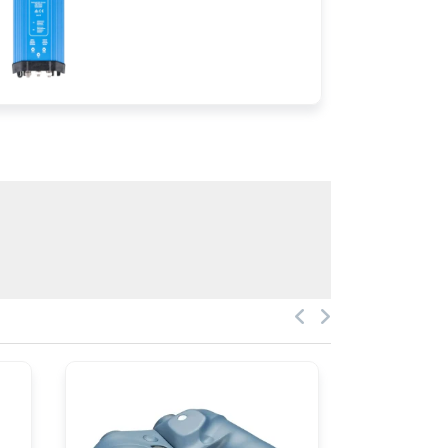
GT56UHD-TM P/N 010-
13073-00