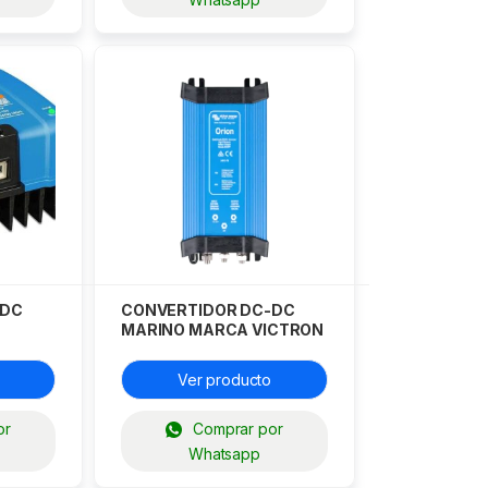
-DC
CONVERTIDOR DC-DC
MARINO MARCA VICTRON
ODELO
ORION MODELO 24/12-70A
Ver producto
or
Comprar por
Whatsapp