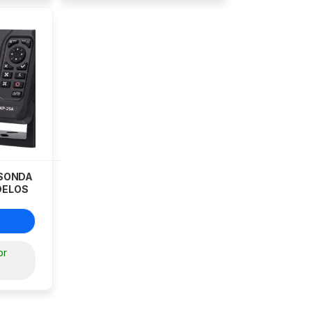
OSONDA
DELOS
or