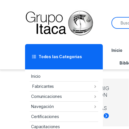
Inicio
Todos las Categorias
Bibl
Inicio
Fabricantes
CATCH BIG
DEALS
ON
Comunicaciones
THE
Navegación
CAMERAS
Shop now
Certificaciones
Capacitaciones