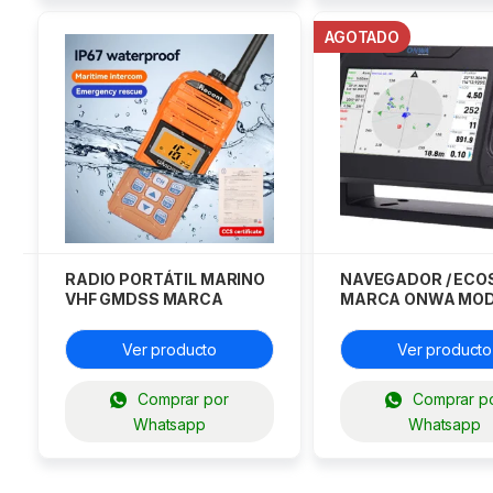
AGOTADO
RADIO PORTÁTIL MARINO
NAVEGADOR / EC
VHF GMDSS MARCA
MARCA ONWA MO
RECENT MODELO RS-35M
KP-25F Y KP-27F
Ver producto
Ver producto
Comprar por
Comprar p
Whatsapp
Whatsapp