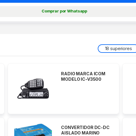
Comprar por Whatsapp
18 superiores
ANTENA GPS GNSS
MARCA ONWA MODELO
KA-09
RADAR MARCA ONWA
MODELO KR-1008