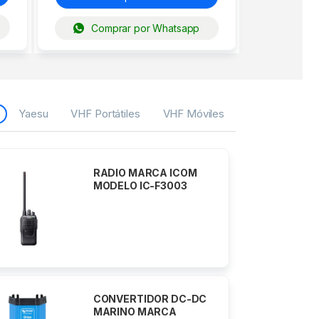
Comprar por Whatsapp
Yaesu
VHF Portátiles
VHF Móviles
RADIO PORTATIL VHF
MARINO MARCA ONWA
MODELO KV-28
Transducer marca
Garmin modelo