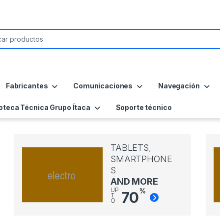
Fabricantes
Comunicaciones
Navegación
ioteca Técnica Grupo Ítaca
Soporte técnico
TABLETS,
SMARTPHONE
S
AND MORE
UP
%
70
T
O