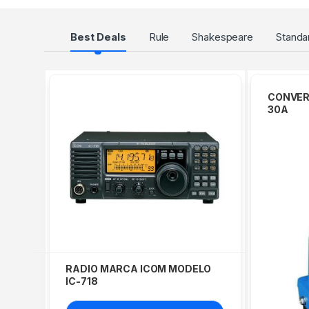
uadrícula de productos
Best Deals
Rule
Shakespeare
Standa
CONVER
30A
RADIO MARCA ICOM MODELO
IC-718