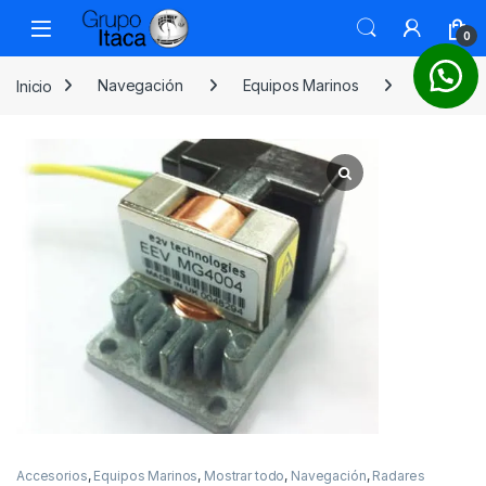
0
Inicio
Navegación
Equipos Marinos
Radares
Accesorios
,
Equipos Marinos
,
Mostrar todo
,
Navegación
,
Radares