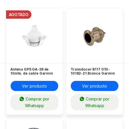
AGOTADO
Antena GPS GA-38 de
Transducer B117 010-
10mts. de cable Garmin
10182-21 Bronce Garmin
Ver producto
Ver producto
Comprar por
Comprar por
Whatsapp
Whatsapp