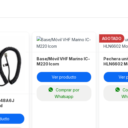
AGOTADO
Base/Móvil VHF Marino IC-
Pechera uni
M220 Icom
HLN6602 Mo
Ver producto
Ver 
Comprar por
Co
Whatsapp
Wh
-48A6J
rd
ducto