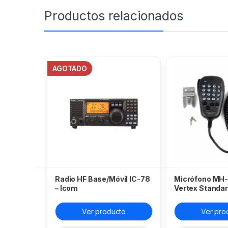
Productos relacionados
AGOTADO
Radio HF Base/Móvil IC-78
Micrófono MH
– Icom
Vertex Standa
Ver producto
Ver pro