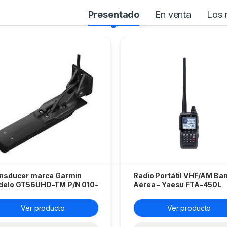
ñas del carrusel de productos
Presentado
En venta
Los 
nsducer marca Garmin
Radio Portátil VHF/AM Ba
elo GT56UHD-TM P/N 010-
Aérea – Yaesu FTA-450L
073-00
Ver producto
Ver producto